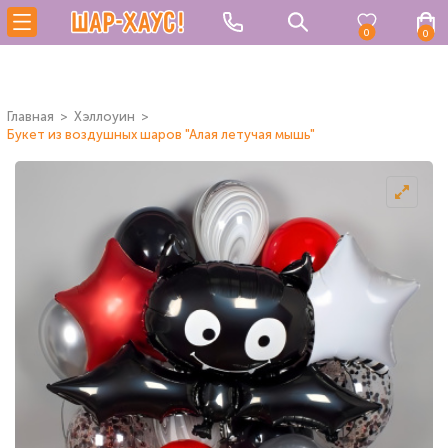
0
0
Главная
Хэллоуин
Букет из воздушных шаров "Алая летучая мышь"