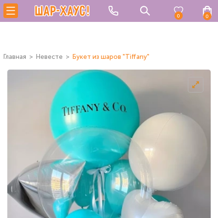
0
0
Главная
Невесте
Букет из шаров "Tiffany"