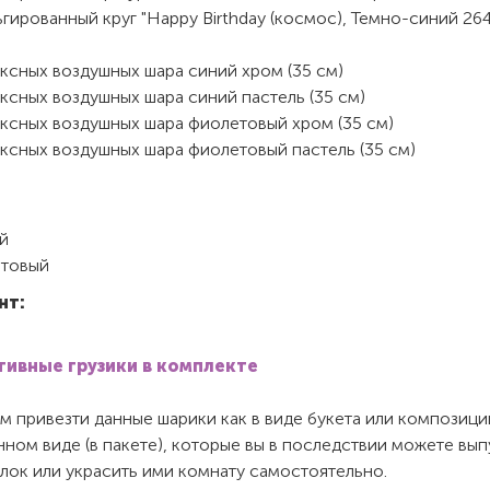
гированный круг "Happy Birthday (космос), Темно-синий 264
ксных воздушных шара синий хром (35 см)
ксных воздушных шара синий пастель (35 см)
ексных воздушных шара фиолетовый хром (35 см)
ксных воздушных шара фиолетовый пастель (35 см)
й
товый
нт:
ивные грузики в комплекте
 привезти данные шарики как в виде букета или композиции,
ном виде (в пакете), которые вы в последствии можете вып
лок или украсить ими комнату самостоятельно.