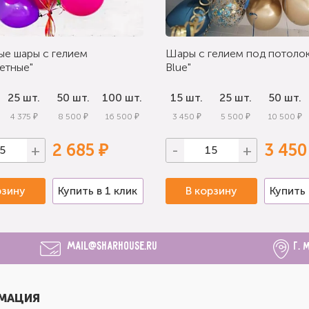
ые шары с гелием
Шары с гелием под потолок
етные"
Blue"
25 шт.
50 шт.
100 шт.
15 шт.
25 шт.
50 шт.
4 375 ₽
8 500 ₽
16 500 ₽
3 450 ₽
5 500 ₽
10 500 ₽
2 685 ₽
3 450
+
-
+
рзину
Купить в 1 клик
В корзину
Купить 
mail@sharhouse.ru
г. 
МАЦИЯ