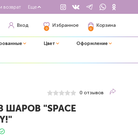
и возврат
Еще
Избранное
Вход
Корзина
0
0
рованные
Цвет
Оформление
0 отзывов
З ШАРОВ "SPACE
Y!"