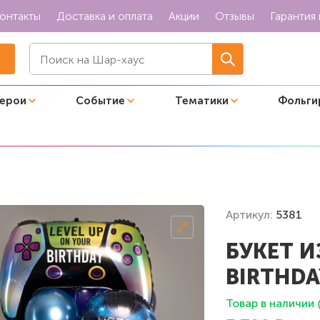
онтакты
Доставка и оплата
Акции
Отзывы
Гарантия 
герои
Событие
Тематики
Фольги
day!"
Артикул:
5381
БУКЕТ И
BIRTHDA
Товар в наличии