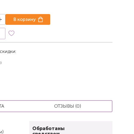
В корзину
к
скидки:
з
ТА
ОТЗЫВЫ (0)
Обработаны
м)
средством