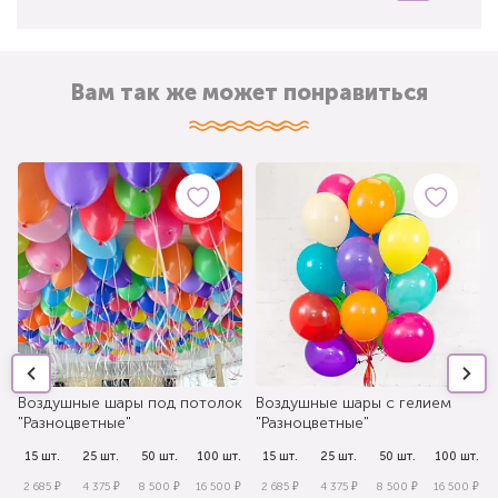
Вам так же может понравиться
Воздушные шары под потолок
Воздушные шары с гелием
"Разноцветные"
"Разноцветные"
.
15 шт.
25 шт.
50 шт.
100 шт.
15 шт.
25 шт.
50 шт.
100 шт.
₽
2 685 ₽
4 375 ₽
8 500 ₽
16 500 ₽
2 685 ₽
4 375 ₽
8 500 ₽
16 500 ₽