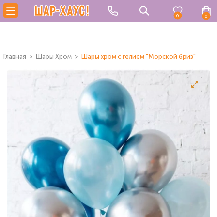
0
0
Главная
Шары Хром
Шары хром с гелием "Морской бриз"