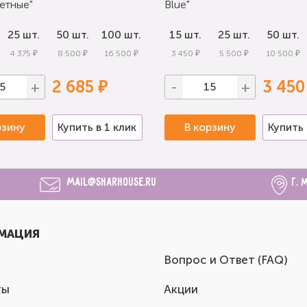
етные"
Blue"
25 шт.
50 шт.
100 шт.
15 шт.
25 шт.
50 шт.
4 375 ₽
8 500 ₽
16 500 ₽
3 450 ₽
5 500 ₽
10 500 ₽
2 685 ₽
3 450
+
-
+
рзину
Купить в 1 клик
В корзину
Купить 
mail@sharhouse.ru
г. 
МАЦИЯ
Вопрос и Ответ (FAQ)
ты
Акции