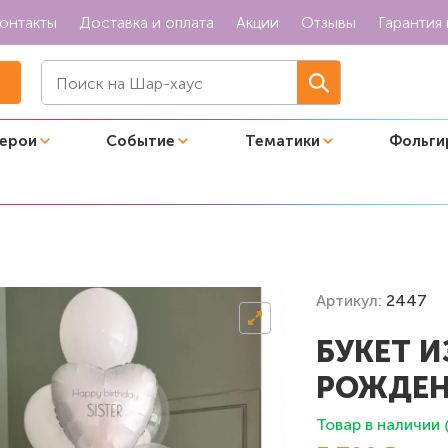
онтакты
Доставка и оплата
Акции
Отзывы
Гарантия 
герои
Событие
Тематики
Фольги
естра"
Артикул:
2447
БУКЕТ И
РОЖДЕН
Товар в наличии